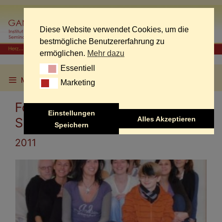
Skip
to
content
Diese Website verwendet Cookies, um die
bestmögliche Benutzererfahrung zu
ermöglichen.
Mehr dazu
Essentiell
Essentiell
Menu
Marketing
Marketing
Fotogalerie „Energie 2“-
Einstellungen
Alles Akzeptieren
Seminare
Speichern
2011