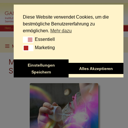
Skip
to
content
Diese Website verwendet Cookies, um die
bestmögliche Benutzererfahrung zu
ermöglichen.
Mehr dazu
Essentiell
Essentiell
Menu
Marketing
Marketing
Mein Inneres Kind und Ich /
Einstellungen
Alles Akzeptieren
Seminar-Bogen Teil 2
Speichern