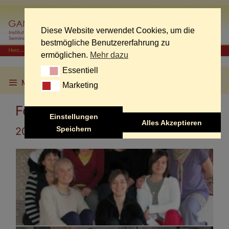
Skip
to
content
Diese Website verwendet Cookies, um die
bestmögliche Benutzererfahrung zu
ermöglichen.
Mehr dazu
Essentiell
Essentiell
Menu
Marketing
Marketing
Fotogalerie Innere Reise 2
Einstellungen
Alles Akzeptieren
Speichern
2011