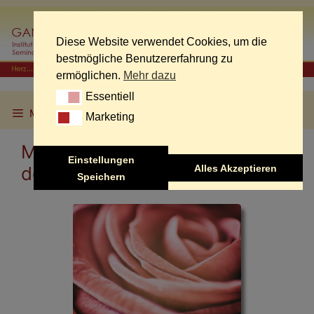
Skip
to
content
Diese Website verwendet Cookies, um die
bestmögliche Benutzererfahrung zu
ermöglichen.
Mehr dazu
Essentiell
Essentiell
Menu
Marketing
Marketing
Meine Sexualität neu ent-
Einstellungen
Alles Akzeptieren
decken
Speichern