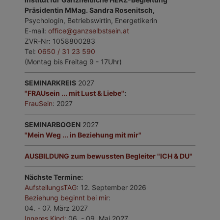
Präsidentin MMag. Sandra Rosenitsch,
Psychologin, Betriebswirtin, Energetikerin
E-mail:
office@ganzselbstsein.at
ZVR-Nr: 1058800283
Tel:
0650 / 31 23 590
(Montag bis Freitag 9 - 17Uhr)
SEMINARKREIS
2027
"FRAUsein ... mit Lust & Liebe"
:
FrauSein
: 2027
SEMINARBOGEN
2027
"Mein Weg ... in Beziehung mit mir"
AUSBILDUNG zum bewussten Begleiter "ICH & DU"
Nächste Termine:
AufstellungsTAG
: 12. September 2026
Beziehung beginnt bei mir
:
04. - 07. März 2027
Inneres Kind
:
06. - 09. Mai 2027