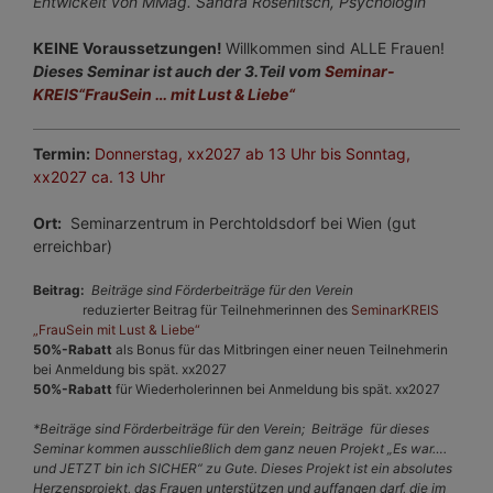
Entwickelt von MMag. Sandra Rosenitsch, Psychologin
KEINE Voraussetzungen!
Willkommen sind ALLE Frauen!
Dieses Seminar ist auch der 3.Teil vom
Seminar-
KREIS“FrauSein … mit Lust & Liebe“
Termin:
Donnerstag
, xx2027 ab 13 Uhr bis Sonntag,
xx2027 ca. 13 Uhr
Ort:
Seminarzentrum in Perchtoldsdorf bei Wien (gut
erreichbar)
Beitrag:
Beiträge sind Förderbeiträge für den Verein
reduzierter Beitrag für Teilnehmerinnen des
SeminarKREIS
„FrauSein mit Lust & Liebe“
50%-Rabatt
als Bonus für das Mitbringen einer neuen Teilnehmerin
bei Anmeldung bis spät. xx2027
50%-Rabatt
für Wiederholerinnen bei Anmeldung bis spät. xx2027
*Beiträge sind Förderbeiträge für den Verein; Beiträge für dieses
Seminar kommen ausschließlich dem ganz neuen Projekt „Es war….
und JETZT bin ich SICHER“ zu Gute. Dieses Projekt ist ein absolutes
Herzensprojekt, das Frauen unterstützen und auffangen darf, die im