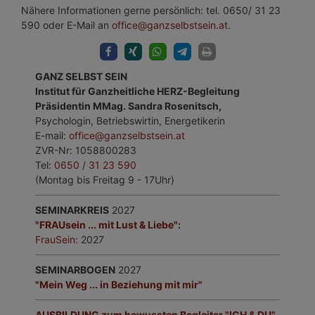
Nähere Informationen gerne persönlich: tel. 0650/ 31 23
590 oder E-Mail an
office@ganzselbstsein.at
.
GANZ SELBST SEIN
Institut für Ganzheitliche HERZ-Begleitung
Präsidentin MMag. Sandra Rosenitsch,
Psychologin, Betriebswirtin, Energetikerin
E-mail:
office@ganzselbstsein.at
ZVR-Nr: 1058800283
Tel:
0650 / 31 23 590
(Montag bis Freitag 9 - 17Uhr)
SEMINARKREIS
2027
"FRAUsein ... mit Lust & Liebe"
:
FrauSein
: 2027
SEMINARBOGEN
2027
"Mein Weg ... in Beziehung mit mir"
AUSBILDUNG zum bewussten Begleiter "ICH & DU"