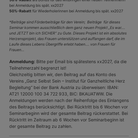
bei Anmeldung bis spät. xx2027
50%-Rabatt
für Wiederholerinnen bei Anmeldung bis spät. xx2027
*Beiträge sind Förderbeiträge für den Verein; Beiträge für dieses
Seminar kommen ausschließlich dem ganz neuen Projekt „Es war….
und JETZT bin ich SICHER“ zu Gute. Dieses Projekt ist ein absolutes
Herzensprojekt, das Frauen unterstützen und auffangen darf, die im
Laufe dieses Lebens Übergriffe erlebt haben…. von Frauen für
Frauen…
Anmeldung:
Bitte per Email bis spätestens xx2027, da die
Teilnehmerzahl begrenzt ist!
Gleichzeitig bitten wir, den Beitrag auf das Konto des
Vereins „Ganz Selbst Sein – Institut für Ganzheitliche Herz
Begleitung“ bei der Bank Austria zu überweisen: IBAN:
AT21 12000 100 34 722 933, BIC: BKAUATWW. Die
Anmeldungen werden nach der Reihenfolge des Einlangens
des Beitrags berücksichtigt. Bei Rücktritt bis 6 Wochen vor
Seminarbeginn wird der gesamte Beitrag rückerstattet. Bei
Rücktritt im Zeitraum ab 6 Wochen vor Seminarbeginn ist
der gesamte Beitrag zu zahlen.