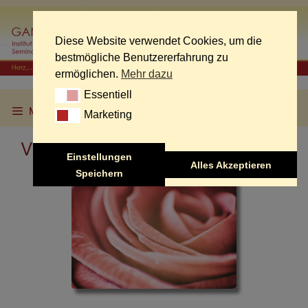
Skip
to
content
Diese Website verwendet Cookies, um die
bestmögliche Benutzererfahrung zu
ermöglichen.
Mehr dazu
Essentiell
Essentiell
Menu
Marketing
Marketing
Verbindung von Mann & Frau
Einstellungen
Alles Akzeptieren
Speichern