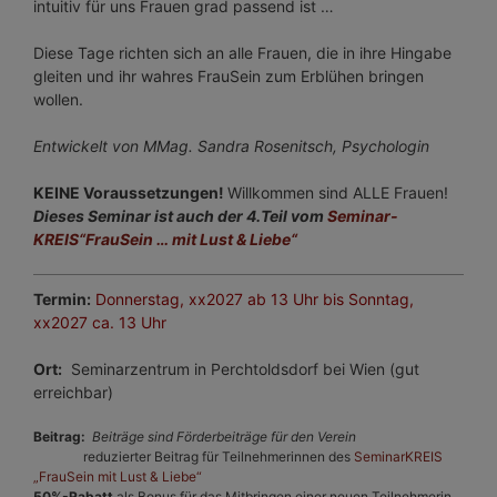
intuitiv für uns Frauen grad passend ist …
Diese Tage richten sich an alle Frauen, die in ihre Hingabe
gleiten und ihr wahres FrauSein zum Erblühen bringen
wollen.
Entwickelt von MMag. Sandra Rosenitsch, Psychologin
KEINE Voraussetzungen!
Willkommen sind ALLE Frauen!
Dieses Seminar ist auch der 4.Teil vom
Seminar-
KREIS“FrauSein … mit Lust & Liebe“
Termin:
Donnerstag, xx2027 ab 13 Uhr bis Sonntag,
xx2027 ca. 13 Uhr
Ort:
Seminarzentrum in Perchtoldsdorf bei Wien (gut
erreichbar)
Beitrag:
Beiträge sind Förderbeiträge für den Verein
reduzierter Beitrag für Teilnehmerinnen des
SeminarKREIS
„FrauSein mit Lust & Liebe“
50%-Rabatt
als Bonus für das Mitbringen einer neuen Teilnehmerin