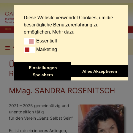
Skip
to
content
Diese Website verwendet Cookies, um die
bestmögliche Benutzererfahrung zu
ermöglichen.
Mehr dazu
Essentiell
Essentiell
Menu
Marketing
Marketing
Über uns | MMag. Sandra
Einstellungen
Alles Akzeptieren
Rosenitsch
Speichern
MMag. SANDRA ROSENITSCH
2021 – 2025 gemeinnützig und
unentgeltlich tätig
für den Verein „Ganz Selbst Sein“
Es ist mir ein inneres Anliegen,